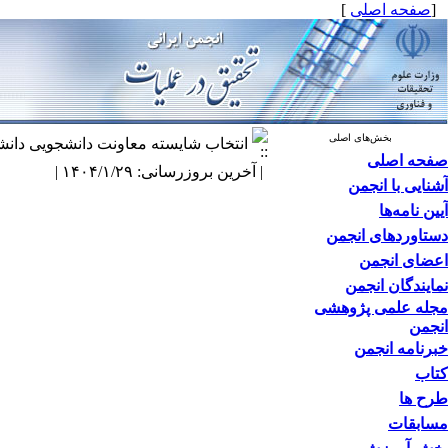
[
صفحه اصلی
]
بخش‌های اصلی
انتخاب شایسته معاونت دانشجویی دانش
صفحه اصلی
| آخرین بروزرسانی: ۱۴۰۴/۱/۲۹ |
آشنایی با انجمن
آیین نامه‌ها
دستاوردهای انجمن
اعضای انجمن
نمایندگان انجمن
مجله علمی پژوهشی
انجمن
خبرنامه انجمن
کتاب
طرح ها
مسابقات