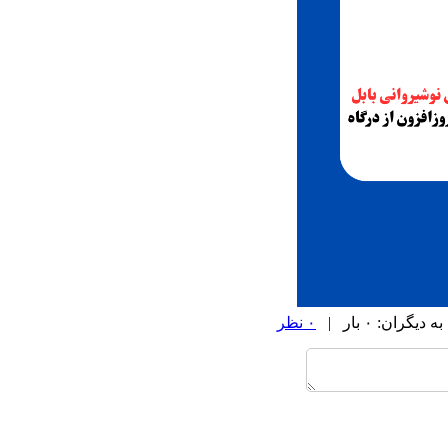
ران: ۰ بار |
۰ نظر